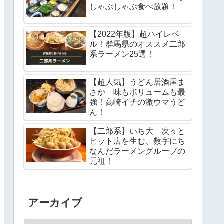
しゃぶしゃぶ食べ放題！
【2022年版】超ハイレベ
ル！群馬県のオススメ二郎
系ラーメン25選！
【超人気】うどん居酒屋ま
さか 味もボリュームも最
強！高崎イチの激ウマうど
ん！
【二郎系】いち大 次々と
ヒット店を生む、数字にち
なんだラーメングループの
元祖！
アーカイブ