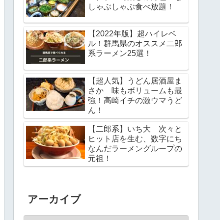
しゃぶしゃぶ食べ放題！
【2022年版】超ハイレベ
ル！群馬県のオススメ二郎
系ラーメン25選！
【超人気】うどん居酒屋ま
さか 味もボリュームも最
強！高崎イチの激ウマうど
ん！
【二郎系】いち大 次々と
ヒット店を生む、数字にち
なんだラーメングループの
元祖！
アーカイブ