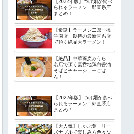
【2022年版】つけ麺が食べ
られるラーメン二郎直系店
まとめ！
【爆誕】ラーメン二郎一橋
学園店 期待の最新直系店
で頂く絶品大ラーメン！
【絶品】中華蕎麦みうら
名店で頂く雲呑地鶏白醤油
そばとチャーシューごは
ん！
【2022年版】つけ麺が食べ
られるラーメン二郎直系店
まとめ！
【大人気】しゃぶ葉 リー
ズナブルで楽しみ方色々な