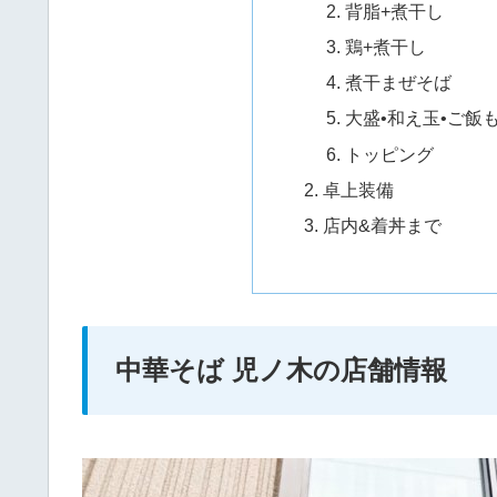
背脂+煮干し
鶏+煮干し
煮干まぜそば
大盛•和え玉•ご飯
トッピング
卓上装備
店内&着丼まで
中華そば 児ノ木の店舗情報