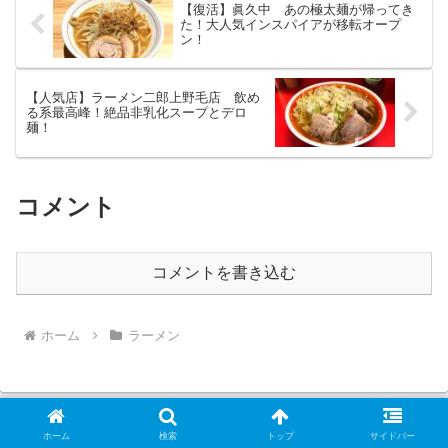
【復活】眞久中 あの極太麺が帰ってき
た！大人気インスパイアが移転オープ
ン！
【人気店】ラーメン二郎上野毛店 飲め
る系最高峰！絶品非乳化スープとデロ
麺！
コメント
コメントを書き込む
ホーム
ラーメン
ホーム
検索
トップ
サイドバー