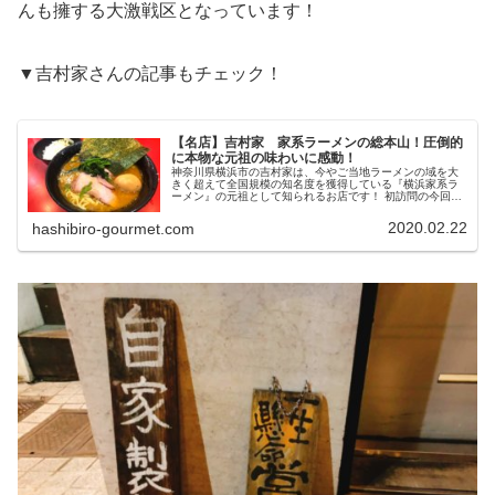
んも擁する大激戦区となっています！
▼吉村家さんの記事もチェック！
【名店】吉村家 家系ラーメンの総本山！圧倒的
に本物な元祖の味わいに感動！
神奈川県横浜市の吉村家は、今やご当地ラーメンの域を大
きく超えて全国規模の知名度を獲得している『横浜家系ラ
ーメン』の元祖として知られるお店です！ 初訪問の今回、
まずその人気ぶりに驚かされ、そして絶品のその味わいに
心を奪われました☆
2020.02.22
hashibiro-gourmet.com