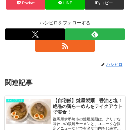
Pocket
LINE
コピー
ハシビロをフォローする
ハシビロ
関連記事
【自宅飯】燵屋製麺 醤油と塩！
テイクアウト
絶品の鶏らーめんをテイクアウト
で実食！
群馬県伊勢崎市の燵屋製麺は、クリアな
味わいの淡麗ラーメンと、ユニークな限
定メニューなどで有名な市内を代表する