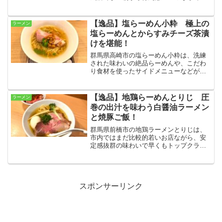
近メニューが大幅パワーアップしたとい
うことで、全メニューを頂いてきまし
た！この記事ではらぁめんとご飯物をご
【逸品】塩らーめん小粋 極上の
ラーメン
紹介していきます☆
塩らーめんとからすみチーズ茶漬
けを堪能！
群馬県高崎市の塩らーめん小粋は、洗練
された味わいの絶品らーめんや、こだわ
り食材を使ったサイドメニューなどが楽
しめる人気店です！今回は看板メニュー
の塩らーめんと、からすみチーズ茶漬け
をオーダーし、地力の高さと随所に光る
【逸品】地鶏らーめんとりじ 圧
ラーメン
センスを堪能しました☆
巻の出汁を味わう白醤油ラーメン
と焼豚ご飯！
群馬県前橋市の地鶏ラーメンとりじは、
市内ではまだ比較的若いお店ながら、安
定感抜群の味わいで早くもトップクラス
の仲間入りを果たしました！出汁の使い
方が秀逸な絶品ラーメンはもちろん、ラ
ーメン屋さんの域を超えた極上の焼豚ご
飯もオススメです☆
スポンサーリンク