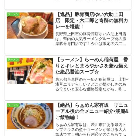
人気ラーメン店です！今回は看板メニュ
ーのひとつである鶏らーめんの持ち帰り
をゲット！お店の味が自宅で簡単に再現
【逸品】豚骨商店ゆい六助上田
ラーメン
できて大満足でした☆
店 限定・六二郎と奇跡の無料カ
レーを堪能！
長野県上田市の豚骨商店ゆい六助上田店
は、県内の人気ラーメングループ発の濃
厚豚骨専門店です！今回は限定の六二郎
をオーダー！豚骨スープのおいしさと満
足感たっぷりのボリューム、そしてサー
ビス精神満点の無料カレーも含めお腹い
【ラーメン】らーめん稲荷屋 香
ラーメン
っぱい楽しみました！
りとキレとまろやかさを兼ね備え
た絶品醤油スープ☆
東京都台東区のらーめん稲荷屋は、上野•
浅草エリアらしい？どこか懐かしさのあ
る佇まいと安心な価格設定ながら、昨今
のラーメンブームのトップに君臨するレ
ベルの絶品の一杯が頂ける名店です！ラ
ーメンだけでなく、ワンタンや限定メニ
【絶品】らぁめん家有坂 リニュ
ラーメン
ューも人気です☆
ーアル後の全メニュー紹介•淡麗&
ご飯物編！
らぁめん家有坂は、渋川市にある県内ト
ップクラスの煮干ラーメンが頂ける大人
気店です！朝から行列必至のこちらで最