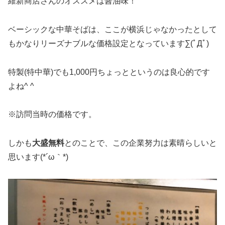
維新商店さんのオススメは醤油味！
ベーシックな中華そばは、ここが横浜じゃなかったとして
もかなりリーズナブルな価格設定となっています∑(ﾟДﾟ)
特製(特中華)でも1,000円ちょっとというのは良心的です
よね^ ^
※訪問当時の価格です。
しかも
大盛無料
とのことで、この企業努力は素晴らしいと
思います(*´ω｀*)