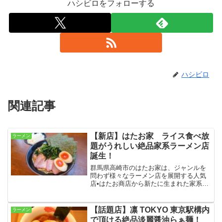
ハシビロをフォローする
ハシビロ
関連記事
【新店】はたお家 ライス食べ放
ラーメン
題がうれしい絶品家系ラーメン店
誕生！
群馬県高崎市のはたお家は、ジャンルを
問わず様々なラーメン店を展開する人気
店•はたお商店から新たに生まれた家系ラ
ーメンブランドです！豚骨の旨味たっぷ
りのラーメン、そしてライス食べ放題と
いう大きな魅力を持つ注目株を早速チェ
【話題店】凛 TOKYO 東京駅構内
ラーメン
ックしてきました！
で頂ける絶品淡麗醤油らぁ麺！