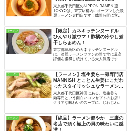
東京都千代田区のNIPPON RAMEN 凛
TOKYOは、東京駅構内にオープンした淡
麗ラーメン専門店です！隙間時間に立ち
寄れる利便性と、スタイリッシュな店
内、そして万人受け系のすっきりとした
味わいで、早くも人気を博しています！
【限定】カネキッチンヌードル
ラーメン
ひんやり激ウマ！酢橘の冷やし煮
干しらぁめん！
東京都豊島区のカネキッチンヌードル
は、淡麗ラーメンファンの間で常に最高
評価を獲得し続けている大人気店です！
今回は限定メニューの酢橘の冷やし煮干
しらぁめんをオーダー！暑い夏にぴった
りなさっぱり冷たい極上の一杯を堪能し
【ラーメン】塩生姜らー麺専門店
ラーメン
てきました！
MANNISH とことん生姜にこだわ
ったスタイリッシュなラーメン屋
さん☆
東京都千代田区神田にある、塩生姜らー
麺専門という面白いコンセプトのお店！
クリアな味わいのスープに、じわじわ効
いてくる生姜の味わいは病みつきになる
こと必至☆こだわりのご飯物も絶品で、
生姜を楽しみ抜きたい人に超オススメで
【絶品】ラーメン健やか 三鷹の
ラーメン
す！
名店で頂く極上の貝の味わいに感
激！