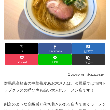
X
Facebook
はてブ
Pocket
LINE
コピー
2020.04.03
2022.08.19
群馬県高崎市の中華蕎麦あお木さんは、淡麗系では市内ト
ップクラスの呼び声も高い大人気ラーメン店です！
割烹のような高級感と落ち着きのある店内で頂くラーメン