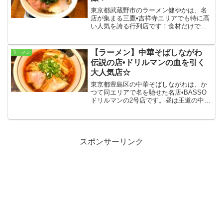
東京都武蔵野市のラーメン健やかは、名
店が集まる三鷹•吉祥寺エリアでも特に高
い人気を誇る行列店です！食材だけでな
く食べ進め方までこだわられたその一杯
は、食べ始めから食べ終わりまで全く色
褪せない感動を味わえます☆
【ラーメン】中華そばしながわ
ラーメン
伝説の店•ドリルマンの血を引く
大人気店☆
東京都豊島区の中華そばしながわは、か
つて同エリアで名を馳せた名店•BASSO
ドリルマンの2号店です。昼は王道の中華
そばを中心としたメニュー、夜はドリル
マン時代のメニューが頂ける二毛作風の
営業スタイルも特徴で、新旧のファンに
愛されています！
スポンサーリンク