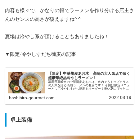
内容も様々で、かなりの幅でラーメンを作り分ける店主さ
んのセンスの高さが窺えますね^ ^
夏場は冷やし系が頂けることもありましたね！
▼限定·冷やしすだち蕎麦の記事
【限定】中華蕎麦あお木 高崎の大人気店で頂く
超豪華絶品冷やしラーメン！
群馬県高崎市の中華蕎麦あお木は、市内でもトップクラス
の人気を誇る淡麗ラーメンの名店です！ 今回は限定メニュ
ーとして冷やしすだち蕎麦をオーダー！暑い夏にぴったり
の旨味豊かな冷たいスープと豪華トッピングの極上の一杯
を肉盛り焼豚丼と共に堪能しました！
2022.08.19
hashibiro-gourmet.com
卓上装備