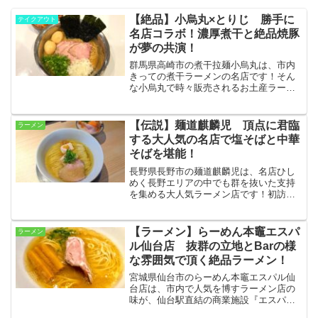
【絶品】小烏丸×とりじ 勝手に
テイクアウト
名店コラボ！濃厚煮干と絶品焼豚
が夢の共演！
群馬県高崎市の煮干拉麺小烏丸は、市内
きっての煮干ラーメンの名店です！そん
な小烏丸で時々販売されるお土産ラーメ
ンをゲット！簡単調理でお店クオリティ
となる激ウマな一杯に、前橋の名店•とり
じのお土産焼豚を勝手にコラボさせてみ
【伝説】麺道麒麟児 頂点に君臨
ラーメン
ました☆
する大人気の名店で塩そばと中華
そばを堪能！
長野県長野市の麺道麒麟児は、名店ひし
めく長野エリアの中でも群を抜いた支持
を集める大人気ラーメン店です！初訪問
の今回は塩そばと中華そばを両方オーダ
ー！実は人気No.1だというチャーシュー
ごはんも併せ、その魅力を思う存分堪能
【ラーメン】らーめん本竈エスパ
ラーメン
してきました！
ル仙台店 抜群の立地とBarの様
な雰囲気で頂く絶品ラーメン！
宮城県仙台市のらーめん本竈エスパル仙
台店は、市内で人気を博すラーメン店の
味が、仙台駅直結の商業施設『エスパル
仙台』で頂けるという使い勝手の良いお