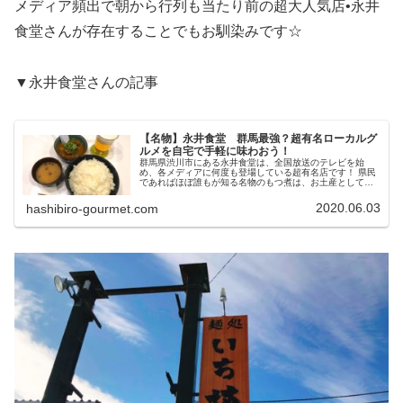
メディア頻出で朝から行列も当たり前の超大人気店•永井
食堂さんが存在することでもお馴染みです☆
▼永井食堂さんの記事
【名物】永井食堂 群馬最強？超有名ローカルグ
ルメを自宅で手軽に味わおう！
群馬県渋川市にある永井食堂は、全国放送のテレビを始
め、各メディアに何度も登場している超有名店です！ 県民
であればほぼ誰もが知る名物のもつ煮は、お土産としても
大人気☆ 地方発送も可能なので、群馬が誇る伝説の味をお
うちで楽しむことができますよ！
2020.06.03
hashibiro-gourmet.com