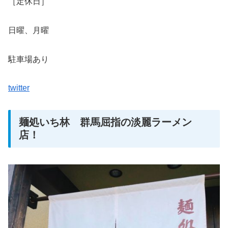
［定休日］
日曜、月曜
駐車場あり
twitter
麺処いち林 群馬屈指の淡麗ラーメン
店！