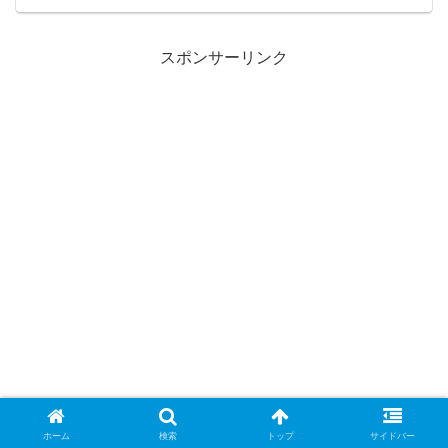
油そば、つけ麺を3連食！多くのファンを
魅了する3つの味を一気に堪能して来まし
た！
スポンサーリンク
ホーム
検索
トップ
サイドバー