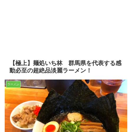
【極上】麺処いち林 群馬県を代表する感
動必至の超絶品淡麗ラーメン！
ラーメン