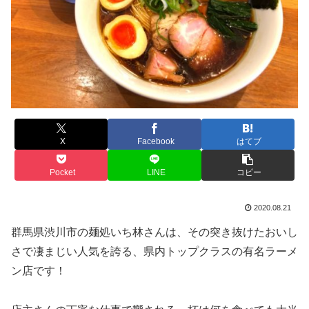
X
Facebook
はてブ
Pocket
LINE
コピー
2020.08.21
群馬県渋川市の麺処いち林さんは、その突き抜けたおいし
さで凄まじい人気を誇る、県内トップクラスの有名ラーメ
ン店です！