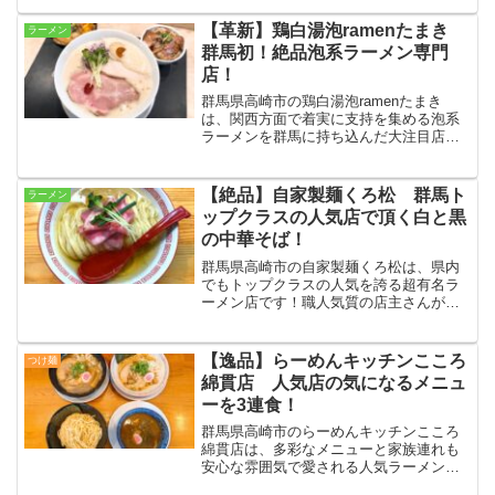
店です☆ガラス張りの外観は高級感が漂
い、従来のラーメン屋さん以上にマルチ
【革新】鶏白湯泡ramenたまき
ラーメン
に利用できます！
群馬初！絶品泡系ラーメン専門
店！
群馬県高崎市の鶏白湯泡ramenたまき
は、関西方面で着実に支持を集める泡系
ラーメンを群馬に持ち込んだ大注目店で
す！話題性の高さはもちろん、こだわり
食材を用いて丁寧に作られるラーメンや
ご飯ものなどその実力も十分で、早くも
【絶品】自家製麺くろ松 群馬ト
ラーメン
人気店となっています！
ップクラスの人気店で頂く白と黒
の中華そば！
群馬県高崎市の自家製麺くろ松は、県内
でもトップクラスの人気を誇る超有名ラ
ーメン店です！職人気質の店主さんが織
りなす1杯は、おいしいのはもちろん超フ
ォトジェニック！今回は店内連食で、中
華そばを白醤油と黒醤油で2杯頂いて来ま
【逸品】らーめんキッチンこころ
つけ麺
した☆
綿貫店 人気店の気になるメニュ
ーを3連食！
群馬県高崎市のらーめんキッチンこころ
綿貫店は、多彩なメニューと家族連れも
安心な雰囲気で愛される人気ラーメン店
です！今回は人気メニューの煮干そば、