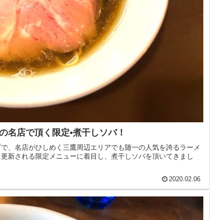
の名店で頂く限定•煮干しソバ！
プで、名店がひしめく三鷹周辺エリアでも随一の人気を誇るラーメ
に更新される限定メニューに着目し、煮干しソバを頂いてきまし
2020.02.06